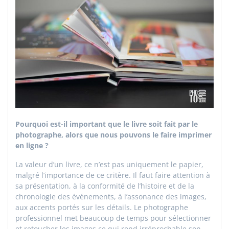
Pourquoi est-il important que le livre soit fait par le
photographe, alors que nous pouvons le faire imprimer
en ligne ?
La valeur d’un livre, ce n’est pas uniquement le papier,
malgré l’importance de ce critère. Il faut faire attention à
sa présentation, à la conformité de l’histoire et de la
chronologie des événements, à l’assonance des images,
aux accents portés sur les détails. Le photographe
professionnel met beaucoup de temps pour sélectionner
et retoucher les images ce qui rend irréprochable son