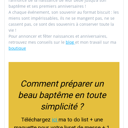
l’annonce de la naissance de leur bébé jusqu’à son
baptême et ses premiers anniversaires !
A chaque événement, son souvenir au format biscuit : les
miens sont impérissables, ils ne se mangent pas, ne se
cassent pas, ce sont des souvenirs à conserver toute la
vie !
Pour annoncer et fêter naissances et anniversaires,
retrouvez mes conseils sur le
blog
et mon travail sur ma
boutique
Comment préparer un
beau baptême en toute
simplicité ?
Téléchargez
ici
ma to do list + une
maquette pour votre livret de messe + 1