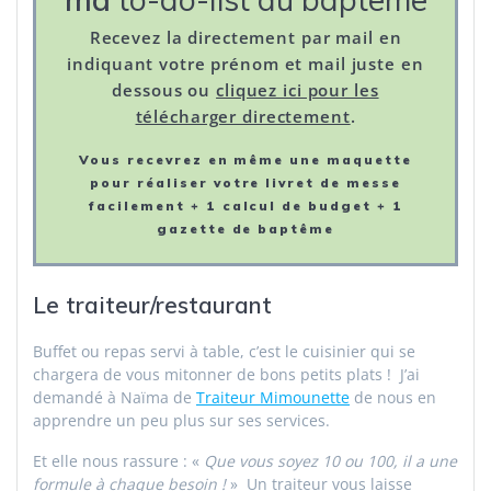
Recevez la directement par mail en
indiquant votre prénom et mail juste en
dessous ou
cliquez ici pour les
télécharger directement
.
Vous recevrez en même une maquette
pour réaliser votre livret de messe
facilement + 1 calcul de budget + 1
gazette de baptême
Le traiteur/restaurant
Buffet ou repas servi à table, c’est le cuisinier qui se
chargera de vous mitonner de bons petits plats ! J’ai
demandé à Naïma de
Traiteur Mimounette
de nous en
apprendre un peu plus sur ses services.
Et elle nous rassure : «
Que vous soyez 10 ou 100, il a une
formule à chaque besoin !
» Un traiteur vous laisse