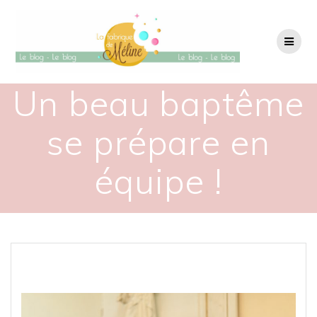
Passer
au
contenu
Un beau baptême
se prépare en
équipe !