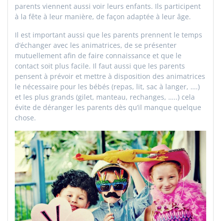
parents viennent aussi voir leurs enfants. Ils participent
à la fête à leur manière, de façon adaptée à leur âge.
Il est important aussi que les parents prennent le temps
d’échanger avec les animatrices, de se présenter
mutuellement afin de faire connaissance et que le
contact soit plus facile. Il faut aussi que les parents
pensent à prévoir et mettre à disposition des animatrices
le nécessaire pour les bébés (repas, lit, sac à langer, ….)
et les plus grands (gilet, manteau, rechanges, …..) cela
évite de déranger les parents dès qu’il manque quelque
chose.