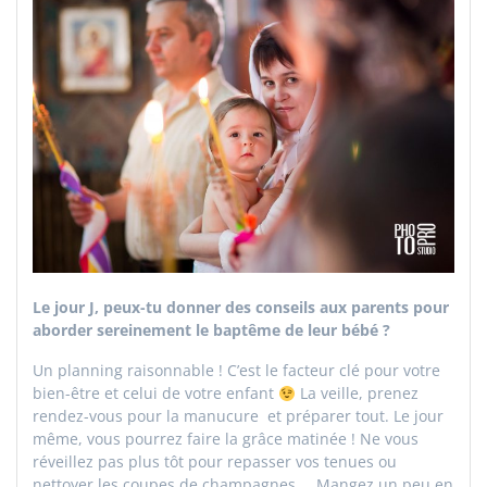
Le jour J, peux-tu donner des conseils aux parents pour
aborder sereinement le baptême de leur bébé ?
Un planning raisonnable ! C’est le facteur clé pour votre
bien-être et celui de votre enfant
La veille, prenez
rendez-vous pour la manucure et préparer tout. Le jour
même, vous pourrez faire la grâce matinée ! Ne vous
réveillez pas plus tôt pour repasser vos tenues ou
nettoyer les coupes de champagnes… Mangez un peu en