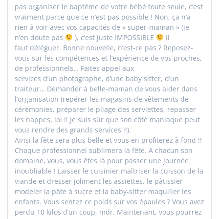
pas organiser le baptême de votre bébé toute seule, c’est
vraiment parce que ce n’est pas possible ! Non, ça n’a
rien à voir avec vos capacités de « super-maman » (je
n’en doute pas
), c’est juste IMPOSSIBLE
Il
faut déléguer. Bonne nouvelle, n’est-ce pas ? Reposez-
vous sur les compétences et l’expérience de vos proches,
de professionnels… Faites appel aux
services d’un photographe, d’une baby sitter, d’un
traiteur… Demander à belle-maman de vous aider dans
l’organisation (repérer les magasins de vêtements de
cérémonies, préparer le pliage des serviettes, repasser
les nappes, lol !! Je suis sûr que son côté maniaque peut
vous rendre des grands services !!).
Ainsi la fête sera plus belle et vous en profiterez à fond !!
Chaque professionnel sublimera la fête. A chacun son
domaine, vous, vous êtes là pour passer une journée
inoubliable ! Laisser le cuisinier maîtriser la cuisson de la
viande et dresser joliment les assiettes, le pâtissier
modeler la pâte à sucre et la baby-sitter maquiller les
enfants. Vous sentez ce poids sur vos épaules ? Vous avez
perdu 10 kilos d’un coup, mdr. Maintenant, vous pourrez