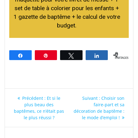
set de table à colorier pour les enfants +
1 gazette de baptême + le calcul de votre
budget.
0
Partagez
Épingle
Tweetez
Partagez
PARTAGES
Navigation
Article
Article
Précédent :
Et si le
Suivant :
Choisir son
de
précédent
suivant
plus beau des
faire-part et sa
:
:
baptêmes, ce n’était pas
décoration de baptême :
l’article
le plus réussi ?
le mode d’emploi !