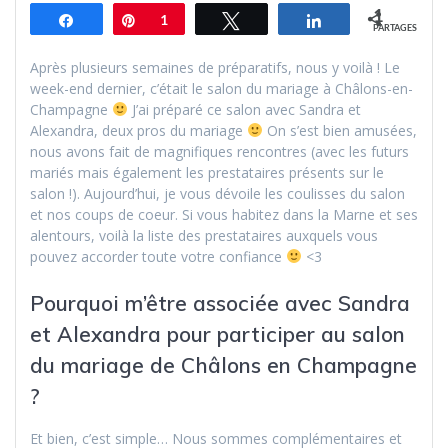
1
Partagez
Épingle
1
Tweetez
Partagez
PARTAGES
Après plusieurs semaines de préparatifs, nous y voilà ! Le
week-end dernier, c’était le salon du mariage à Châlons-en-
Champagne
J’ai préparé ce salon avec Sandra et
Alexandra, deux pros du mariage
On s’est bien amusées,
nous avons fait de magnifiques rencontres (avec les futurs
mariés mais également les prestataires présents sur le
salon !). Aujourd’hui, je vous dévoile les coulisses du salon
et nos coups de coeur. Si vous habitez dans la Marne et ses
alentours, voilà la liste des prestataires auxquels vous
pouvez accorder toute votre confiance
<3
Pourquoi m’être associée avec Sandra
et Alexandra pour participer au salon
du mariage de Châlons en Champagne
?
Et bien, c’est simple… Nous sommes complémentaires et