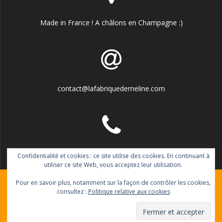
Made in France ! A châlons en Champagne :)
contact@lafabriquedemeline.com
06.77.11.99.92
Confidentialité et cookies : ce site utilise des cookies. En continuant à
utiliser ce site Web, vous acceptez leur utilisation.
Pour en savoir plus, notamment sur la façon de contrôler les cookies,
consultez :
Politique relative aux cookies
© 2026 La fabrique de Méline. Construit avec WordPress et le
thème Mesmerize