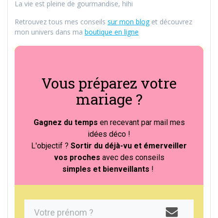
La vie est pleine de gourmandise, hihi
Retrouvez tous mes conseils
sur mon blog
et découvrez
mon univers dans ma
boutique en ligne
Vous préparez votre
mariage ?
Gagnez du temps
en recevant par mail mes
idées déco !
L'objectif ?
S
ortir du déjà-vu et émerveiller
vos proches
avec des conseils
simples et bienveillants
!