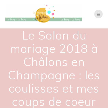
Passer
au
contenu
Le Salon du
mariage 2018 à
Châlons en
Champagne : les
coulisses et mes
coups de coeur