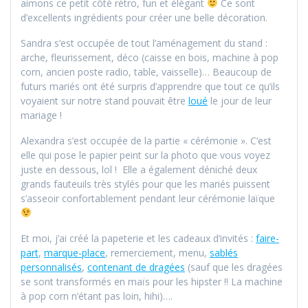
aimons ce petit côté rétro, fun et élégant
Ce sont
d’excellents ingrédients pour créer une belle décoration.
Sandra s’est occupée de tout l’aménagement du stand :
arche, fleurissement, déco (caisse en bois, machine à pop
corn, ancien poste radio, table, vaisselle)… Beaucoup de
futurs mariés ont été surpris d’apprendre que tout ce qu’ils
voyaient sur notre stand pouvait être
loué
le jour de leur
mariage !
Alexandra s’est occupée de la partie « cérémonie ». C’est
elle qui pose le papier peint sur la photo que vous voyez
juste en dessous, lol ! Elle a également déniché deux
grands fauteuils très stylés pour que les mariés puissent
s’asseoir confortablement pendant leur cérémonie laïque
Et moi, j’ai créé la papeterie et les cadeaux d’invités :
faire-
part
,
marque-place
, remerciement, menu,
sablés
personnalisés
,
contenant de dragées
(sauf que les dragées
se sont transformés en maïs pour les hipster !! La machine
à pop corn n’étant pas loin, hihi)….