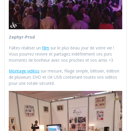
Zephyr-Prod
Faîtes réaliser un
film
sur le plus beau jour de votre vie !
Vous pourrez revivre et partagez indéfiniment ces purs
moments de bonheur avec vos proches et vos amis <3
Montage vidéos
sur mesure, filage simple, bêtisier, édition
de plusieurs DVD et clé USB contenant toutes vos vidéos
pour une totale sécurité.