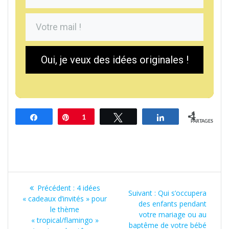
Oui, je veux des idées originales !
1
Partagez
Épingle
1
Tweetez
Partagez
PARTAGES
Navigation
Article
Précédent :
4 idées
Article
Suivant :
Qui s’occupera
de
précédent
« cadeaux d’invités » pour
suivant
des enfants pendant
:
le thème
:
votre mariage ou au
l’article
« tropical/flamingo »
baptême de votre bébé