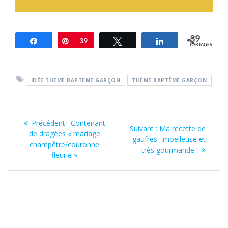
39
Partagez
Épingle
39
Tweetez
Partagez
PARTAGES
IDÉE THEME BAPTEME GARÇON
THÈME BAPTÊME GARÇON
Navigation
Article
Précédent :
Contenant
Article
Suivant :
Ma recette de
de
précédent
de dragées « mariage
suivant
gaufres : moelleuse et
:
champêtre/couronne
:
très gourmande !
l’article
fleurie »