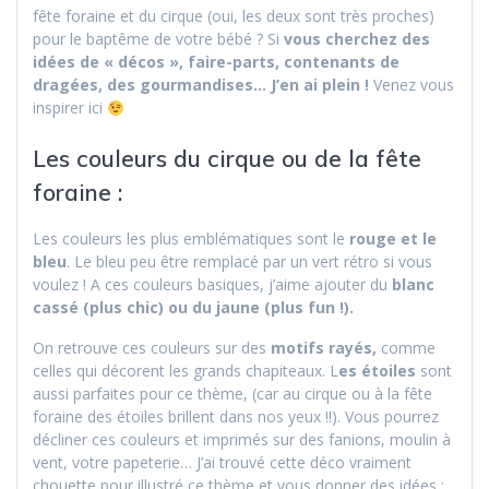
fête foraine et du cirque (oui, les deux sont très proches)
pour le baptême de votre bébé ? Si
vous cherchez des
idées de « décos », faire-parts, contenants de
dragées, des gourmandises… J’en ai plein !
Venez vous
inspirer ici
Les couleurs du cirque ou de la fête
foraine :
Les couleurs les plus emblématiques sont le
rouge et le
bleu
. Le bleu peu être remplacé par un vert rétro si vous
voulez ! A ces couleurs basiques, j’aime ajouter du
blanc
cassé (plus chic) ou du jaune (plus fun !).
On retrouve ces couleurs sur des
motifs rayés,
comme
celles qui décorent les grands chapiteaux. L
es étoiles
sont
aussi parfaites pour ce thème, (car au cirque ou à la fête
foraine des étoiles brillent dans nos yeux !!). Vous pourrez
décliner ces couleurs et imprimés sur des fanions, moulin à
vent, votre papeterie… J’ai trouvé cette déco vraiment
chouette pour illustré ce thème et vous donner des idées :