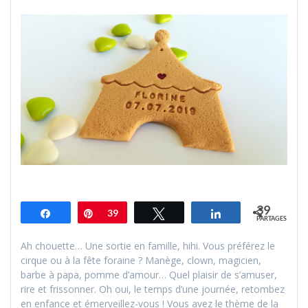
39
Partagez
Épingle
39
Tweetez
Partagez
PARTAGES
Ah chouette… Une sortie en famille, hihi. Vous préférez le
cirque ou à la fête foraine ? Manège, clown, magicien,
barbe à papa, pomme d’amour… Quel plaisir de s’amuser,
rire et frissonner. Oh oui, le temps d’une journée, retombez
en enfance et émerveillez-vous ! Vous avez le thème de la