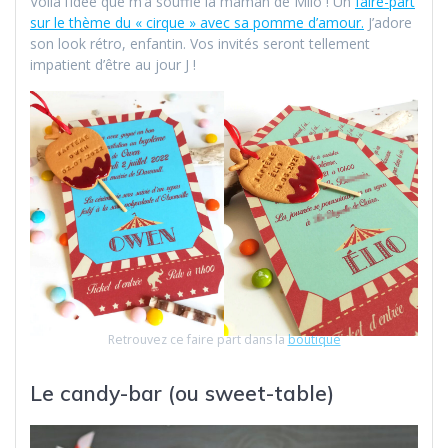
Voilà l’idée que m’a soufflé la maman de Milo ! Un
faire-part
sur le thème du « cirque » avec sa pomme d’amour.
J’adore
son look rétro, enfantin. Vos invités seront tellement
impatient d’être au jour J !
Retrouvez ce faire part dans la
boutique
Le candy-bar (ou sweet-table)