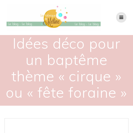
Passer
au
contenu
Idées déco pour
un baptême
thème « cirque »
ou « fête foraine »