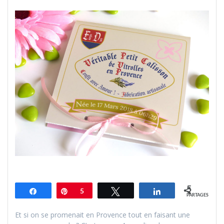
5
Partagez
Épingle
5
Tweetez
Partagez
PARTAGES
Et si on se promenait en Provence tout en faisant une