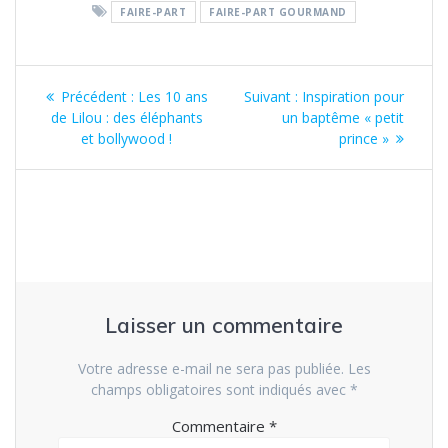
FAIRE-PART
FAIRE-PART GOURMAND
Navigation
Article
Article
Précédent :
Les 10 ans
Suivant :
Inspiration pour
de
précédent
suivant
de Lilou : des éléphants
un baptême « petit
:
:
et bollywood !
prince »
l’article
Laisser un commentaire
Votre adresse e-mail ne sera pas publiée.
Les
champs obligatoires sont indiqués avec
*
Commentaire
*