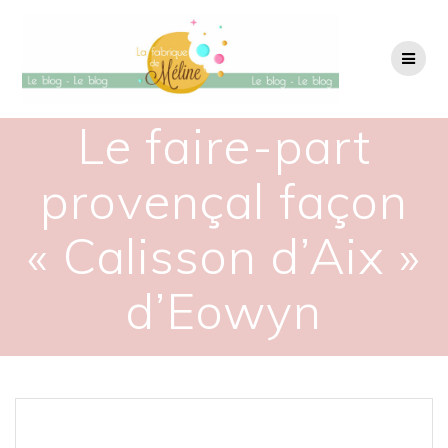
Passer
au
contenu
Le faire-part
provençal façon
« Calisson d’Aix »
d’Eowyn