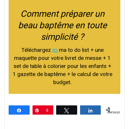
Comment préparer un
beau baptême en toute
simplicité ?
Téléchargez
ici
ma to do list + une
maquette pour votre livret de messe + 1
set de table à colorier pour les enfants +
1 gazette de baptême + le calcul de votre
budget.
5
Partagez
Épingle
5
Tweetez
Partagez
PARTAGES