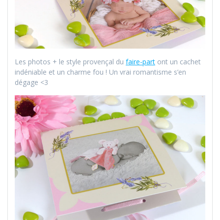
Les photos + le style provençal du
faire-part
ont un cachet
indéniable et un charme fou ! Un vrai romantisme s’en
dégage <3