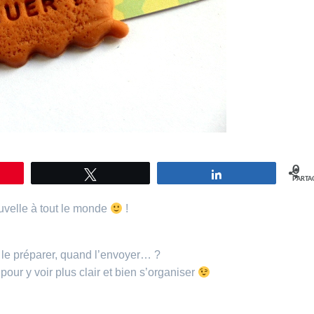
0
gle
Tweetez
Partagez
PARTA
uvelle à tout le monde
!
d le préparer, quand l’envoyer… ?
our y voir plus clair et bien s’organiser