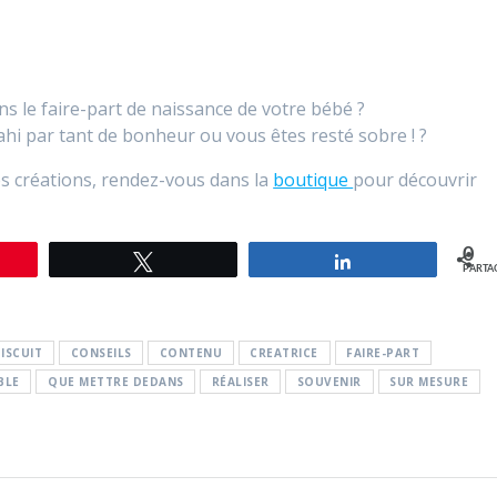
s le faire-part de naissance de votre bébé ?
i par tant de bonheur ou vous êtes resté sobre ! ?
 créations, rendez-vous dans la
boutique
pour découvrir
0
gle
Tweetez
Partagez
PARTA
BISCUIT
CONSEILS
CONTENU
CREATRICE
FAIRE-PART
BLE
QUE METTRE DEDANS
RÉALISER
SOUVENIR
SUR MESURE