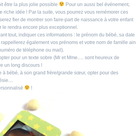
t être la plus jolie possible
Pour un aussi bel événement,
e riche idée ! Par la suite, vous pourrez vous remémorer ces
serez fier de montrer son faire-part de naissance à votre enfant
r le rendra encore plus exceptionnel.
ant tout, indiquer ces informations : le prénom du bébé, sa date
s rappellerez également vos prénoms et votre nom de famille ain
numéro de téléphone ou mail).
 opter pour un texte sobre (Mr et Mme…. sont heureux de
e un long discours !
le à bébé, à
son
grand frère
/grande sœur,
opter pour des
oésie…
personnalisé
!