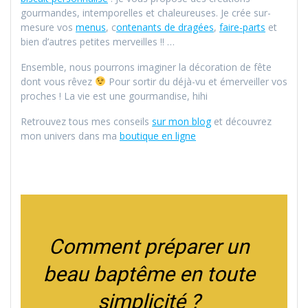
gourmandes, intemporelles et chaleureuses. Je crée sur-
mesure vos
menus
, c
ontenants de dragées
,
faire-parts
et
bien d’autres petites merveilles !! …
Ensemble, nous pourrons imaginer la décoration de fête
dont vous rêvez
Pour sortir du déjà-vu et émerveiller vos
proches ! La vie est une gourmandise, hihi
Retrouvez tous mes conseils
sur mon blog
et découvrez
mon univers dans ma
boutique en ligne
Comment préparer un
beau baptême en toute
simplicité ?