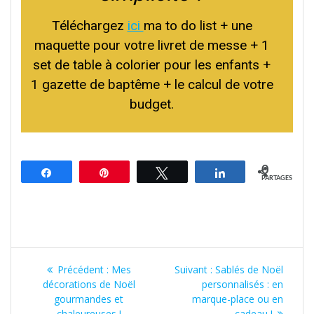
Téléchargez
ici
ma to do list + une
maquette pour votre livret de messe + 1
set de table à colorier pour les enfants +
1 gazette de baptême + le calcul de votre
budget.
0
Partagez
Épingle
Tweetez
Partagez
PARTAGES
Navigation
Article
Article
Précédent :
Mes
Suivant :
Sablés de Noël
de
précédent
suivant
décorations de Noël
personnalisés : en
:
:
gourmandes et
marque-place ou en
chaleureuses !
cadeau !