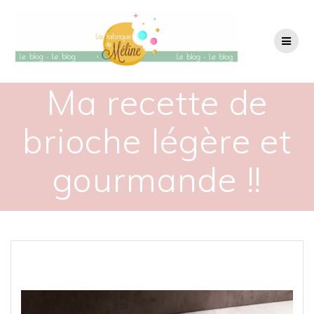
Passer
au
contenu
Ma recette de
brioche légère et
gourmande !!