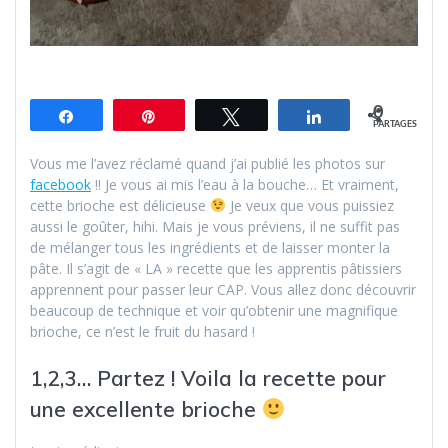
0
Partagez
Épingle
Tweetez
Partagez
PARTAGES
Vous me l’avez réclamé quand j’ai publié les photos sur
facebook
!! Je vous ai mis l’eau à la bouche… Et vraiment,
cette brioche est délicieuse
Je veux que vous puissiez
aussi le goûter, hihi. Mais je vous préviens, il ne suffit pas
de mélanger tous les ingrédients et de laisser monter la
pâte. Il s’agit de « LA » recette que les apprentis pâtissiers
apprennent pour passer leur CAP. Vous allez donc découvrir
beaucoup de technique et voir qu’obtenir une magnifique
brioche, ce n’est le fruit du hasard !
1,2,3… Partez ! Voila la recette pour
une excellente brioche