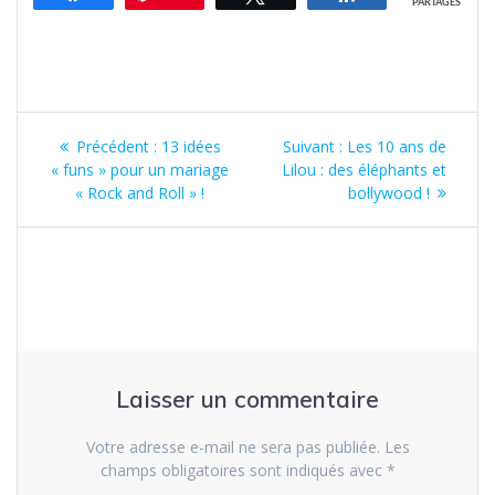
PARTAGES
Navigation
Article
Article
Précédent :
13 idées
Suivant :
Les 10 ans de
de
précédent
suivant
« funs » pour un mariage
Lilou : des éléphants et
:
:
« Rock and Roll » !
bollywood !
l’article
Laisser un commentaire
Votre adresse e-mail ne sera pas publiée.
Les
champs obligatoires sont indiqués avec
*