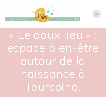
Passer
au
contenu
« Le doux lieu » :
espace bien-être
autour de la
naissance à
Tourcoing.