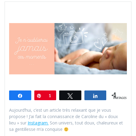
1
Partagez
Épingle
1
Tweetez
Partagez
PARTAGES
Aujourd’hui, c’est un article très relaxant que je vous
propose ! J’ai fait la connaissance de Caroline du « doux
lieu » sur
Instagram.
Son univers, tout doux, chaleureux et
sa gentillesse m’a conquise