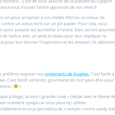
 la moindre… !) est de vous assurer de la stabilité du support.
l saura vous trouver l’arbre japonnais de vos rêves !!
tez-en pour proposer à vos invités d’écrire un voeux. Ils
contre un voeux écrit sur un joli papier. Pour cela, vous
 pour pouvoir les accrocher à l’arbre. Elles seront assortie
de l’arbre avec un petit écriteau pour leur expliquer la
x pour leur donner l’inspiration et les amuser). Ils adorero
us préférez exposer vos
contenants de dragées
. C’est facile à
bles. C’est festif, enfantin, gourmand (et c’est peut-être pour
ations !
).
ssique à étage, la mini « grande roue » (idéale avec le thème d
 C’est vraiment sympa car vous pourrez utiliser
arfaitement et vous permettra de « remplir » votre candy-ba