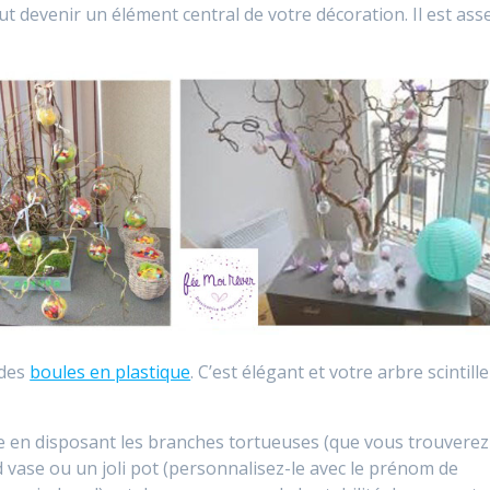
peut devenir un élément central de votre décoration. Il est ass
 des
boules en plastique
. C’est élégant et votre arbre scintille
 en disposant les branches tortueuses (que vous trouverez
vase ou un joli pot (personnalisez-le avec le prénom de