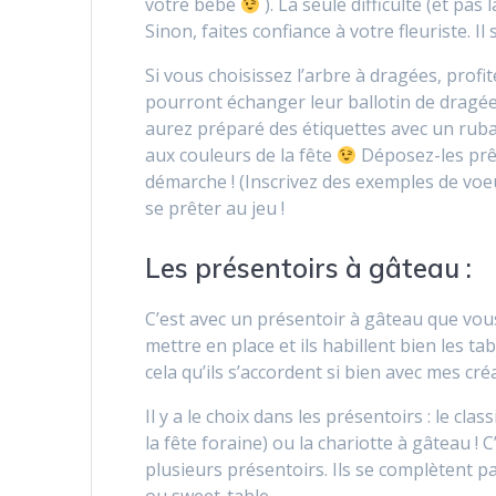
votre bébé
). La seule difficulté (et pas
Sinon, faites confiance à votre fleuriste. I
Si vous choisissez l’arbre à dragées, profi
pourront échanger leur ballotin de dragée 
aurez préparé des étiquettes avec un ruban
aux couleurs de la fête
Déposez-les prêt 
démarche ! (Inscrivez des exemples de voeu
se prêter au jeu !
Les présentoirs à gâteau :
C’est avec un présentoir à gâteau que vo
mettre en place et ils habillent bien les ta
cela qu’ils s’accordent si bien avec mes cré
Il y a le choix dans les présentoirs : le cla
la fête foraine) ou la chariotte à gâteau !
plusieurs présentoirs. Ils se complètent p
ou sweet-table.