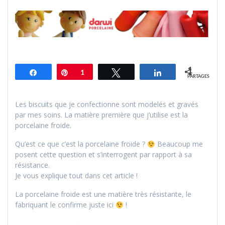
1
Partagez
Épingle
1
Tweetez
Partagez
PARTAGES
Les biscuits que je confectionne sont modelés et gravés
par mes soins. La matière première que j’utilise est la
porcelaine froide.
Qu’est ce que c’est la porcelaine froide ?
Beaucoup me
posent cette question et s’interrogent par rapport à sa
résistance.
Je vous explique tout dans cet article !
La porcelaine froide est une matière très résistante, le
fabriquant le confirme juste ici
!