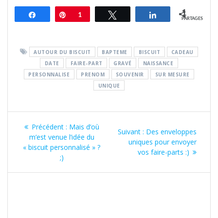
1
Partagez
Épingle
1
Tweetez
Partagez
PARTAGES
AUTOUR DU BISCUIT
BAPTEME
BISCUIT
CADEAU
DATE
FAIRE-PART
GRAVÉ
NAISSANCE
PERSONNALISE
PRENOM
SOUVENIR
SUR MESURE
UNIQUE
Navigation
Article
Précédent :
Mais d’où
Article
Suivant :
Des enveloppes
de
précédent
m’est venue l’idée du
suivant
uniques pour envoyer
:
« biscuit personnalisé » ?
:
vos faire-parts :)
l’article
;)