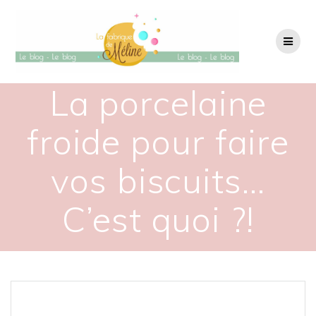
Passer
au
contenu
La porcelaine
froide pour faire
vos biscuits…
C’est quoi ?!