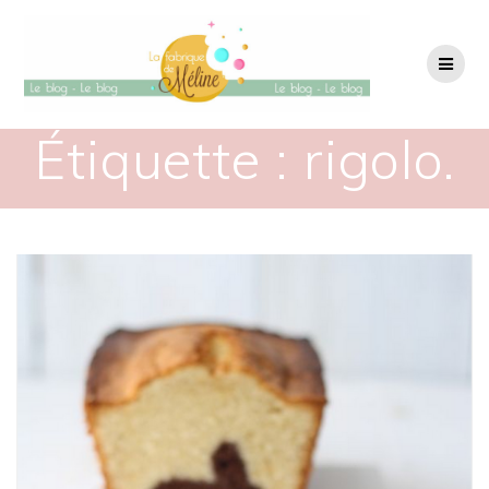
Passer
au
contenu
Étiquette :
rigolo.