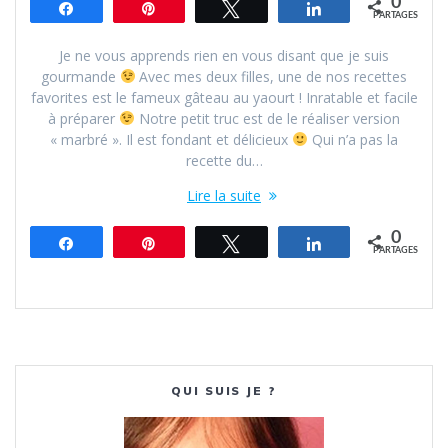
0
Partagez
Épingle
Tweetez
Partagez
PARTAGES
Je ne vous apprends rien en vous disant que je suis
gourmande
Avec mes deux filles, une de nos recettes
favorites est le fameux gâteau au yaourt ! Inratable et facile
à préparer
Notre petit truc est de le réaliser version
« marbré ». Il est fondant et délicieux
Qui n’a pas la
recette du…
Lire la suite
0
Partagez
Épingle
Tweetez
Partagez
PARTAGES
QUI SUIS JE ?