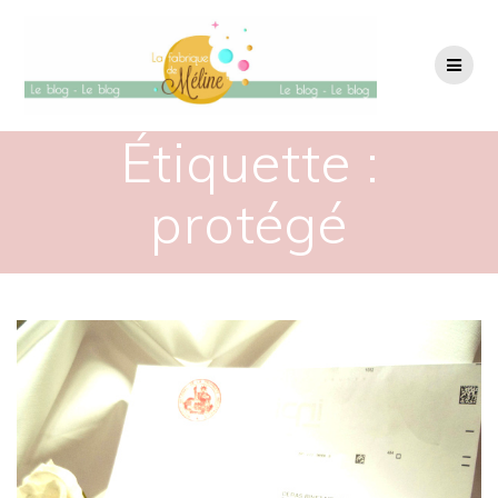
Passer
au
contenu
Étiquette :
protégé