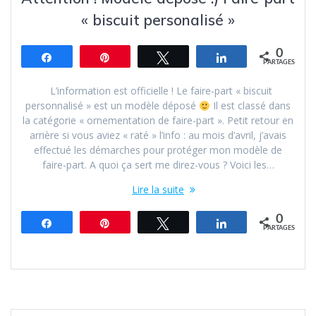
« biscuit personalisé »
0
Partagez
Épingle
Tweetez
Partagez
PARTAGES
L’information est officielle ! Le faire-part « biscuit
personnalisé » est un modèle déposé
Il est classé dans
la catégorie « ornementation de faire-part ». Petit retour en
arrière si vous aviez « raté » l’info : au mois d’avril, j’avais
effectué les démarches pour protéger mon modèle de
faire-part. A quoi ça sert me direz-vous ? Voici les…
Lire la suite
0
Partagez
Épingle
Tweetez
Partagez
PARTAGES