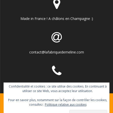
Made in France ! A châlons en Champagne :)
contact@lafabriquedemeline.com
06.77.11.99.92
Confidentialité et cookies : ce site utilise des cookies. En continuant à
utiliser ce site Web, vous acceptez leur utilisation.
Pour en savoir plus, notamment sur la façon de contrôler les cookies,
consultez :
Politique relative aux cookies
© 2026 La fabrique de Méline. Construit avec WordPress et le