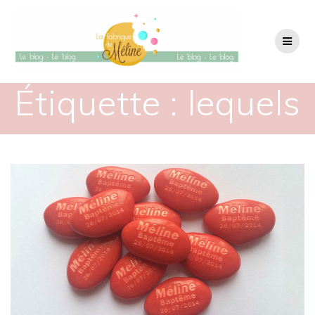
Passer
au
contenu
Étiquette :
lequels