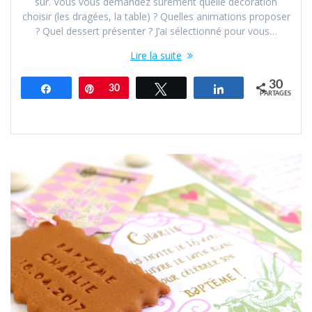
sûr. Vous vous demandez sûrement quelle décoration
choisir (les dragées, la table) ? Quelles animations proposer
? Quel dessert présenter ? J’ai sélectionné pour vous…
Lire la suite
30
Partagez
Épingle
30
Tweetez
Partagez
PARTAGES