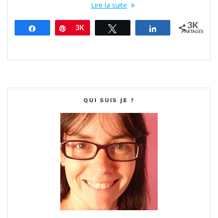
Lire la suite
3K
Partagez
Épingle
3K
Tweetez
Partagez
PARTAGES
QUI SUIS JE ?