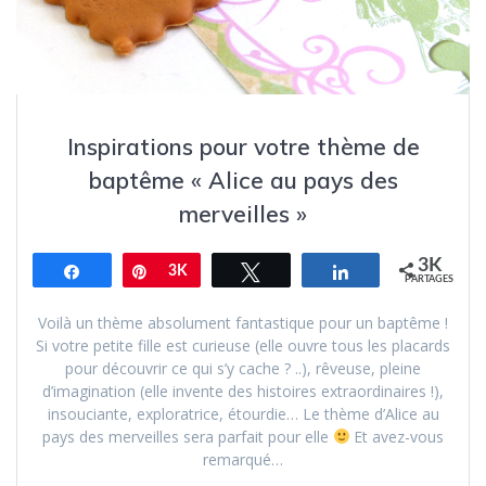
Inspirations pour votre thème de
baptême « Alice au pays des
merveilles »
3K
Partagez
Épingle
3K
Tweetez
Partagez
PARTAGES
Voilà un thème absolument fantastique pour un baptême !
Si votre petite fille est curieuse (elle ouvre tous les placards
pour découvrir ce qui s’y cache ? ..), rêveuse, pleine
d’imagination (elle invente des histoires extraordinaires !),
insouciante, exploratrice, étourdie… Le thème d’Alice au
pays des merveilles sera parfait pour elle
Et avez-vous
remarqué…