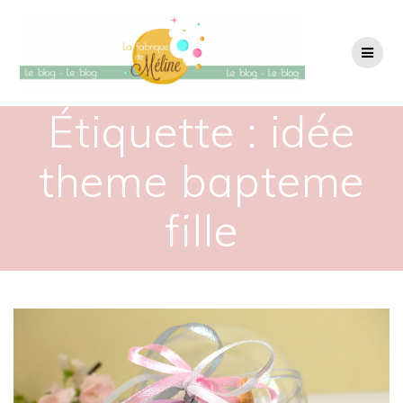
Passer
au
contenu
Étiquette :
idée
theme bapteme
fille