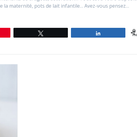
de la maternité, pots de lait infantile… Avez-vous pensez…
0
le
Tweetez
Partagez
PA