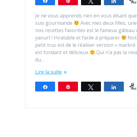
Partagez
Épingle
Tweetez
Partagez
PAR
Je ne vous apprends rien en vous disant que
suis gourmande
Avec mes deux filles, une
nos recettes favorites est le fameux gâteau
yaourt ! Inratable et facile à préparer
Not
petit truc est de le réaliser version « marbré »
est fondant et délicieux
Qui n’a pas la rec
du…
Lire la suite
0
Partagez
Épingle
Tweetez
Partagez
PAR