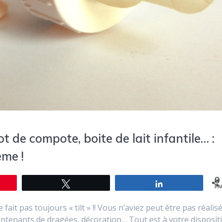
t de compote, boite de lait infantile… :
ême !
0
le
Tweetez
Partagez
PA
fait pas toujours « tilt » !! Vous n’aviez peut être pas réalis
ntenants de dragées, décoration… Tout est à votre dispositi