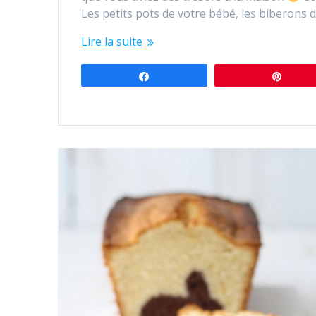
Les petits pots de votre bébé, les biberons 
Lire la suite
Partagez
Éping